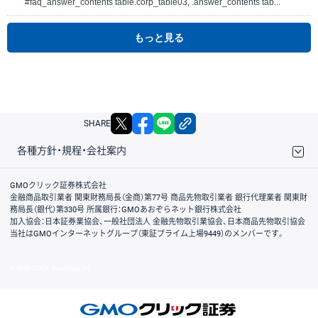
#faq_answer_contents table.corp_table03, .answer_contents tab...
もっと見る
X
facebook
LINE
リンクをコピー
SHARE
各種方針・規程・会社案内
取引規程・約款
サイトマップ
その他のご案内
個人情報保護方針
最良執行方針
サイトのご利用について
ディスクレイマー
信託保全
リスク説明
会社案内
GMOクリック証券株式会社
金融商品取引業者 関東財務局長（金商）第77号 商品先物取引業者 銀行代理業者 関東財
務局長（銀代）第330号 所属銀行：GMOあおぞらネット銀行株式会社
加入協会：日本証券業協会、一般社団法人 金融先物取引業協会、日本商品先物取引協会
当社はGMOインターネットグループ（東証プライム上場9449）のメンバーです。
© GMO CLICK Securities, Inc.