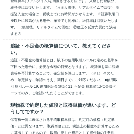
金維持率(リアルタイム)を回復させる方法です。 入金した金額分、
維持率は回復いたします。（入金反映後、リアルタイムで回復） ※
振込入金の場合は、反映までにお時間がかかります。 ※証券取引口
座以外に残高がある場合、振替でも同様に、維持率は回復いたしま
す。 （振替後、リアルタイムで回復） ②建玉を反対売買にて決済
する方...
追証・不足金の概算値について、教えてくださ
い。
追証・不足金の概算値とは、以下の信用取引ルールに定めた基準を
下回った場合に、必要な金額の目安となります。 概算値を基に諸経
費等を再計算することで、確定値を算出します。（※1） そのた
め、確定値をご確認のうえ、期日までにご対応ください。 ■信用取
引 取引ルール 19. 追加保証金(追証) 21. 不足金 概算値はPC会員ペ
ージでのみ、ご確認いただくことができます。 ...
現物株で約定した値段と取得単価が違います。ど
うしてですか？
保有株一覧に表示される平均取得単価は、約定時の価格（約定単
価）とは異なります。 取得単価とは、税法上の損益を計算するため
に算出しているもので、取得に要した費用として買付時の手数料