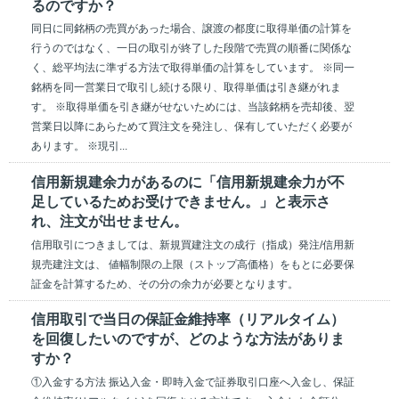
るのですか？
同日に同銘柄の売買があった場合、譲渡の都度に取得単価の計算を
行うのではなく、一日の取引が終了した段階で売買の順番に関係な
く、総平均法に準ずる方法で取得単価の計算をしています。 ※同一
銘柄を同一営業日で取引し続ける限り、取得単価は引き継がれま
す。 ※取得単価を引き継がせないためには、当該銘柄を売却後、翌
営業日以降にあらためて買注文を発注し、保有していただく必要が
あります。 ※現引...
信用新規建余力があるのに「信用新規建余力が不
足しているためお受けできません。」と表示さ
れ、注文が出せません。
信用取引につきましては、新規買建注文の成行（指成）発注/信用新
規売建注文は、 値幅制限の上限（ストップ高価格）をもとに必要保
証金を計算するため、その分の余力が必要となります。
信用取引で当日の保証金維持率（リアルタイム）
を回復したいのですが、どのような方法がありま
すか？
①入金する方法 振込入金・即時入金で証券取引口座へ入金し、保証