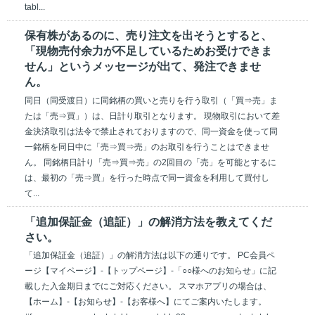
tabl...
保有株があるのに、売り注文を出そうとすると、
「現物売付余力が不足しているためお受けできま
せん」というメッセージが出て、発注できませ
ん。
同日（同受渡日）に同銘柄の買いと売りを行う取引（「買⇒売」ま
たは「売⇒買」）は、日計り取引となります。 現物取引において差
金決済取引は法令で禁止されておりますので、同一資金を使って同
一銘柄を同日中に「売⇒買⇒売」のお取引を行うことはできませ
ん。 同銘柄日計り「売⇒買⇒売」の2回目の「売」を可能とするに
は、最初の「売⇒買」を行った時点で同一資金を利用して買付し
て...
「追加保証金（追証）」の解消方法を教えてくだ
さい。
「追加保証金（追証）」の解消方法は以下の通りです。 PC会員ペ
ージ【マイページ】-【トップページ】-「○○様へのお知らせ」に記
載した入金期日までにご対応ください。 スマホアプリの場合は、
【ホーム】-【お知らせ】-【お客様へ】にてご案内いたします。