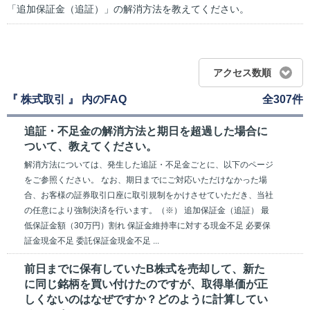
「追加保証金（追証）」の解消方法を教えてください。
アクセス数順
『 株式取引 』 内のFAQ
全307件
追証・不足金の解消方法と期日を超過した場合に
ついて、教えてください。
解消方法については、発生した追証・不足金ごとに、以下のページ
をご参照ください。 なお、期日までにご対応いただけなかった場
合、お客様の証券取引口座に取引規制をかけさせていただき、当社
の任意により強制決済を行います。（※） 追加保証金（追証） 最
低保証金額（30万円）割れ 保証金維持率に対する現金不足 必要保
証金現金不足 委託保証金現金不足 ...
前日までに保有していたB株式を売却して、新た
に同じ銘柄を買い付けたのですが、取得単価が正
しくないのはなぜですか？どのように計算してい