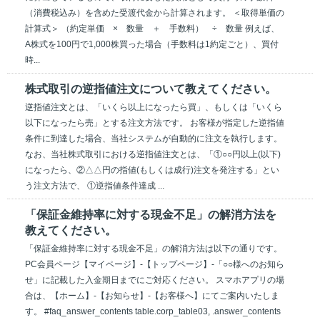
（消費税込み）を含めた受渡代金から計算されます。 ＜取得単価の
計算式＞ （約定単価 × 数量 ＋ 手数料） ÷ 数量 例えば、
A株式を100円で1,000株買った場合（手数料は1約定ごと）、買付
時...
株式取引の逆指値注文について教えてください。
逆指値注文とは、「いくら以上になったら買」、もしくは「いくら
以下になったら売」とする注文方法です。 お客様が指定した逆指値
条件に到達した場合、当社システムが自動的に注文を執行します。
なお、当社株式取引における逆指値注文とは、「①○○円以上(以下)
になったら、②△△円の指値(もしくは成行)注文を発注する」とい
う注文方法で、 ①逆指値条件達成 ...
「保証金維持率に対する現金不足」の解消方法を
教えてください。
「保証金維持率に対する現金不足」の解消方法は以下の通りです。
PC会員ページ【マイページ】-【トップページ】-「○○様へのお知ら
せ」に記載した入金期日までにご対応ください。 スマホアプリの場
合は、【ホーム】-【お知らせ】-【お客様へ】にてご案内いたしま
す。 #faq_answer_contents table.corp_table03, .answer_contents