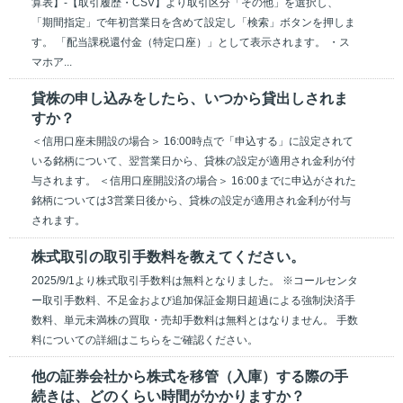
算表】-【取引履歴・CSV】より取引区分「その他」を選択し、
「期間指定」で年初営業日を含めて設定し「検索」ボタンを押しま
す。 「配当課税還付金（特定口座）」として表示されます。 ・ス
マホア...
貸株の申し込みをしたら、いつから貸出しされま
すか？
＜信用口座未開設の場合＞ 16:00時点で「申込する」に設定されて
いる銘柄について、翌営業日から、貸株の設定が適用され金利が付
与されます。 ＜信用口座開設済の場合＞ 16:00までに申込がされた
銘柄については3営業日後から、貸株の設定が適用され金利が付与
されます。
株式取引の取引手数料を教えてください。
2025/9/1より株式取引手数料は無料となりました。 ※コールセンタ
ー取引手数料、不足金および追加保証金期日超過による強制決済手
数料、単元未満株の買取・売却手数料は無料とはなりません。 手数
料についての詳細はこちらをご確認ください。
他の証券会社から株式を移管（入庫）する際の手
続きは、どのくらい時間がかかりますか？