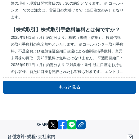
降の現引・現渡は翌営業日の8：30の約定となります。 ※ コールセ
ンター でのご注文は、営業日の大引けまで（当日注文のみ）となり
ます。
【株式取引】株式取引手数料無料とは何ですか？
2025年9月1日（月）約定分より、株式（現物・信用）、投資信託
の取引手数料の完全無料といたします。 ※コールセンター取引手数
料、不足金および追加保証金期日超過による強制決済手数料、単元
未満株の買取・売却手数料は無料とはなりません。 ▽適用開始日：
2025年9月1日（月）約定分より ▽対象者・条件 既に口座をお持ち
のお客様、新たに口座を開設されたお客様も対象です。 エントリ...
もっと見る
X
facebook
LINE
リンクをコピー
SHARE
各種方針・規程・会社案内