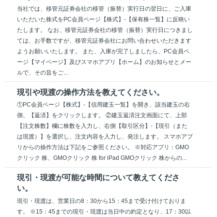
当社では、移管元証券会社の移管（振替）実行日の翌日に、ご入庫
いただいた株式をPC会員ページ【株式】-【保有株一覧】に反映い
たします。 なお、移管元証券会社の移管（振替）実行日につきまし
ては、お手数ですが、移管元証券会社にお問い合わせいただきます
ようお願いいたします。 また、入庫が完了しましたら、PC会員ペ
ージ【マイページ】及びスマホアプリ【ホーム】のお知らせとメー
ルで、その旨をご...
現引や現渡の操作方法を教えてください。
①PC会員ページ【株式】-【信用建玉一覧】を開き、該当建玉の右
側、【返済】をクリックします。 ②建玉返済注文画面にて、上部
【注文株数】欄に株数を入力し、右側【取引区分】-【現引（また
は現渡）】を選択し、注文内容を入力し、発注します。 スマホアプ
リからの操作方法は下記をご参照ください。 ※対応アプリ：GMO
クリック 株、GMOクリック 株 for iPad GMOクリック 株からの...
現引・現渡が可能な時間について教えてくださ
い。
現引・現渡は、営業日の8：30から15：45まで受け付けておりま
す。 ※15：45までの現引・現渡は当日中の約定となり、17：30以