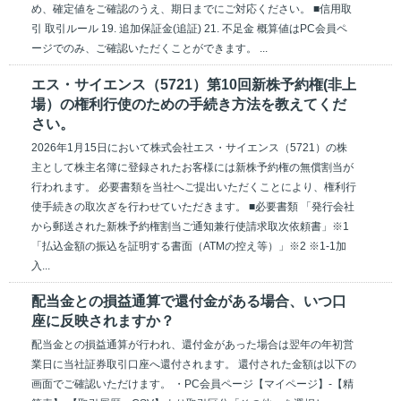
め、確定値をご確認のうえ、期日までにご対応ください。 ■信用取
引 取引ルール 19. 追加保証金(追証) 21. 不足金 概算値はPC会員ペ
ージでのみ、ご確認いただくことができます。 ...
エス・サイエンス（5721）第10回新株予約権(非上
場）の権利行使のための手続き方法を教えてくだ
さい。
2026年1月15日において株式会社エス・サイエンス（5721）の株
主として株主名簿に登録されたお客様には新株予約権の無償割当が
行われます。 必要書類を当社へご提出いただくことにより、権利行
使手続きの取次ぎを行わせていただきます。 ■必要書類 「発行会社
から郵送された新株予約権割当ご通知兼行使請求取次依頼書」※1
「払込金額の振込を証明する書面（ATMの控え等）」※2 ※1-1加
入...
配当金との損益通算で還付金がある場合、いつ口
座に反映されますか？
配当金との損益通算が行われ、還付金があった場合は翌年の年初営
業日に当社証券取引口座へ還付されます。 還付された金額は以下の
画面でご確認いただけます。 ・PC会員ページ【マイページ】-【精