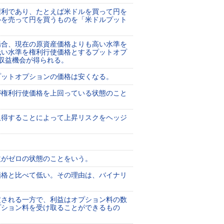
権利であり、たとえば米ドルを買って円を
ルを売って円を買うものを「米ドルプット
場合、現在の原資産価格よりも高い水準を
低い水準を権利行使価格とするプットオプ
収益機会が得られる。
プットオプションの価格は安くなる。
が権利行使価格を上回っている状態のこと
取得することによって上昇リスクをヘッジ
益がゼロの状態のことをいう。
価格と比べて低い。その理由は、バイナリ
定される一方で、利益はオプション料の数
プション料を受け取ることができるもの