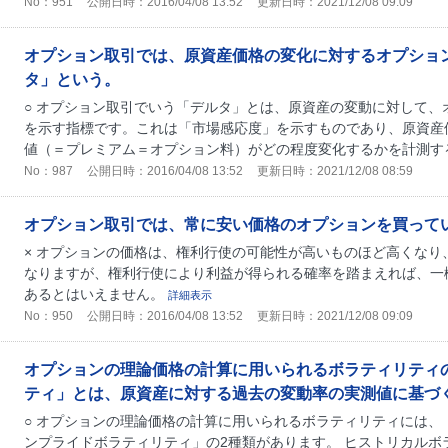
No：951
公開日時：2016/04/08 13:52
更新日時：2021/12/08 09:09
オプション取引では、原資産価格の変化に対するオプショ
タ」という。
○ オプション取引でいう「デルタ」とは、原資産の変動に対して、
を示す指標です。これは「市場感応度」を示すものであり、原資産
値（＝プレミアム＝オプション料）がどの程度変化するかを計測す
No：987
公開日時：2016/04/08 13:52
更新日時：2021/12/08 08:59
オプション取引では、常に安い価格のオプションを買って
× オプションの価格は、権利行使の可能性が高いものほど高くなり
なりますが、権利行使により利益が得られる確率を踏まえれば、一
あるとはいえません。
詳細表示
No：950
公開日時：2016/04/08 13:52
更新日時：2021/12/08 09:09
オプションの理論価格の計算に用いられるボラティリティ
ティ」とは、原資産に対する過去の変動率の実測値に基づ
○ オプションの理論価格の計算に用いられるボラティリティには、
ンプライドボラティリティ」の2種類があります。 ヒストリカルボ