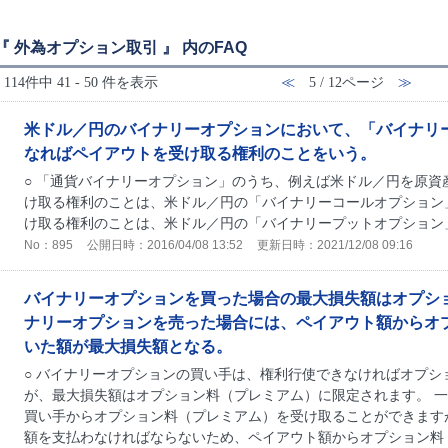
『 外為オプション取引 』 内のFAQ
114件中 41 - 50 件を表示
≪
5 / 12ページ
≫
米ドル／円のバイナリーオプションにおいて、「バイナリ
なればペイアウトを受け取る権利のことをいう。
○ 「通貨バイナリーオプション」のうち、例えば米ドル／円を原資
け取る権利のことは、米ドル／円の「バイナリーコールオプション
け取る権利のことは、米ドル／円の「バイナリープットオプション
No：895
公開日時：2016/04/08 13:52
更新日時：2021/12/08 09:16
バイナリーオプションを買った場合の最大損失額はオプシ
ナリーオプションを売った場合には、ペイアウト額からオ
いた額が最大損失額となる。
○ バイナリーオプションの買い手は、権利行使できなければオプシ
が、最大損失額はオプション料（プレミアム）に限定されます。 
買い手からオプション料（プレミアム）を受け取ることができます
額を支払わなければならないため、ペイアウト額からオプション料（