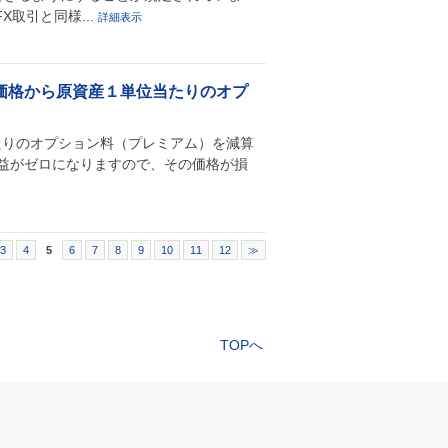
取引と同様...
詳細表示
価格から原資産１単位当たりのオプ
たりのオプション料（プレミアム）を減算
益がゼロになりますので、その価格が損
3
4
5
6
7
8
9
10
11
12
≫
TOPへ