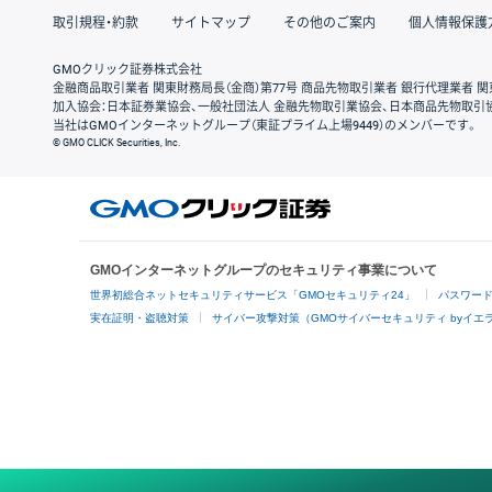
取引規程・約款
サイトマップ
その他のご案内
個人情報保護
GMOクリック証券株式会社
金融商品取引業者 関東財務局長（金商）第77号 商品先物取引業者 銀行代理業者 関
加入協会：日本証券業協会、一般社団法人 金融先物取引業協会、日本商品先物取引
当社はGMOインターネットグループ（東証プライム上場9449）のメンバーです。
© GMO CLICK Securities, Inc.
GMOインターネットグループのセキュリティ事業について
世界初総合ネットセキュリティサービス「GMOセキュリティ24」
パスワー
実在証明・盗聴対策
サイバー攻撃対策（GMOサイバーセキュリティ byイエ