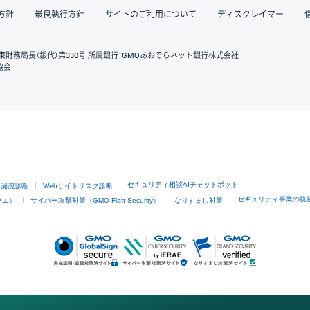
方針
最良執行方針
サイトのご利用について
ディスクレイマー
東財務局長（銀代）第330号 所属銀行：GMOあおぞらネット銀行株式会社
協会
GMOクリック証券
セキュリティ相談AIチャットボット
ド漏洩診断
Webサイトリスク診断
セキュリティ事業の軌
ラエ）
サイバー攻撃対策（GMO Flatt Security）
なりすまし対策