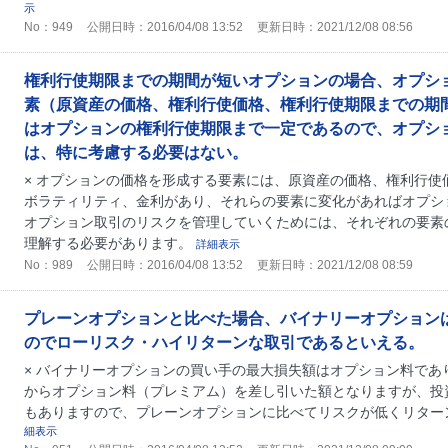
示
No：949
公開日時：2016/04/08 13:52
更新日時：2021/12/08 08:56
権利行使期限までの期間が短いオプションの場合、オプシ
素（原資産の価格、権利行使価格、権利行使期限までの期
はオプションの権利行使期限まで一定であるので、オプシ
は、特に考慮する必要はない。
× オプションの価格を形成する要素には、原資産の価格、権利行使
ボラティリティ、金利があり、それらの要素に変化があればオプシ
オプション取引のリスクを管理していくためには、それぞれの要素
理解する必要があります。
詳細表示
No：989
公開日時：2016/04/08 13:52
更新日時：2021/12/08 08:59
プレーンオプションと比べた場合、バイナリーオプション
のでローリスク・ハイリターンな取引であるといえる。
× バイナリーオプションの買い手の最大損失額はオプション料であ
からオプション料（プレミアム）を差し引いた額となりますが、投
もありますので、プレーンオプションに比べてリスクが低くリター
細表示