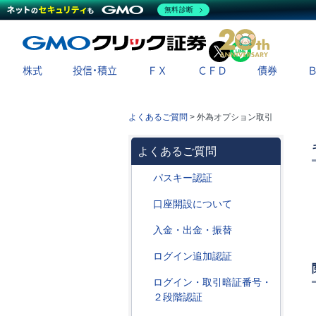
無料診断
X
LINE
株式
投信・積立
ＦＸ
ＣＦＤ
債券
よくあるご質問
>
外為オプション取引
よくあるご質問
パスキー認証
口座開設について
入金・出金・振替
ログイン追加認証
ログイン・取引暗証番号・
２段階認証