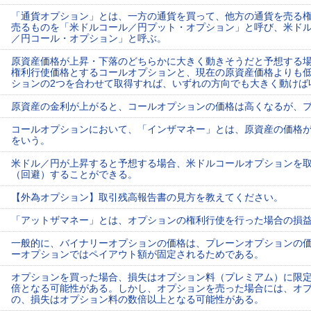
「通貨オプション」とは、一方の通貨を買って、他方の通貨を売る
売るものを「米ドルコール／円プット・オプション」と呼び、米ド
／円コール・オプション」と呼ぶ。
原資産価格が上昇・下落のどちらかに大きく動きそうだと予想する
権利行使価格とするコールオプションと、現在の原資産価格よりも
ションの2つを合わせて取得すれば、いずれの方向でも大きく動けば
原資産の金利が上がると、コールオプションの価格は高くなるが、
コールオプションにおいて、「インザマネー」とは、原資産の価格
をいう。
米ドル／円が上昇すると予想する場合、米ドルコールオプションを
（回避）することができる。
【外為オプション】取引残高報告書の見方を教えてください。
「アットザマネー」とは、オプションの権利行使を行った場合の損
一般的に、バイナリーオプションの価格は、プレーンオプションの
ーオプションではペイアウト額が固定されるためである。
オプションを買った場合、損失はオプション料（プレミアム）に限
倍となる可能性がある。しかし、オプションを売った場合には、オ
の、損失はオプション料の数倍以上となる可能性がある。