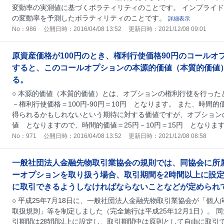
変動率の実測値に基づくボラティリティのことです。 インプライ
の変動率を予測したボラティリティのことです。
詳細表示
No：986
公開日時：2016/04/08 13:52
更新日時：2021/12/08 09:01
原資産価格が100円のとき、権利行使価格90円のコールオ
すると、このコールオプションの本源的価値（本質的価値）
る。
○ 本源的価値（本質的価値）とは、オプションの権利行使を行った
－権利行使価格＝100円-90円＝10円 となります。 また、時間
得られるかもしれないという期待に対する価値ですが、オプション
値 となりますので、時間的価値＝25円－10円＝15円 となりま
No：971
公開日時：2016/04/08 13:52
更新日時：2021/12/08 08:58
一般社団法人金融先物取引業協会の規則では、同協会に所
ーオプションを取り扱う場合、取引期間を2時間以上に設
に取引できるようしなければならないことなどが定められ
○ 平成25年7月18日に、一般社団法人金融先物取引業協会が「個
取扱規則」等を制定しました（完全施行は平成25年12月1日）。 
引期間は2時間以上に設定し、取引期間中は原則として自由に取引