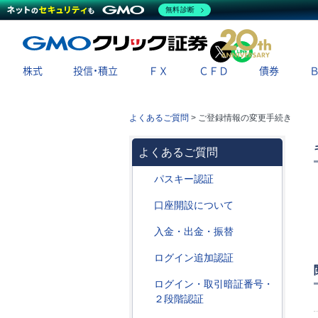
無料診断
X
LINE
株式
投信・積立
ＦＸ
ＣＦＤ
債券
よくあるご質問
>
ご登録情報の変更手続き
よくあるご質問
パスキー認証
口座開設について
入金・出金・振替
ログイン追加認証
ログイン・取引暗証番号・
２段階認証