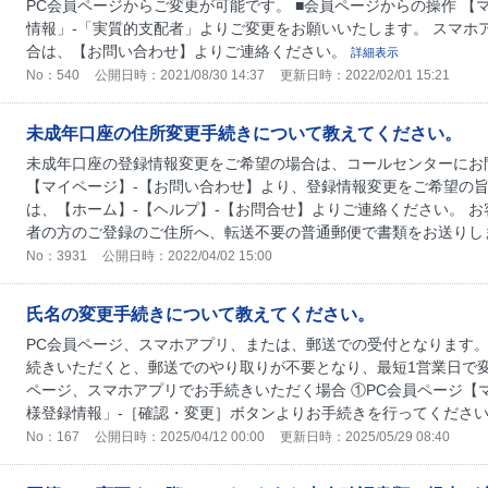
PC会員ページからご変更が可能です。 ■会員ページからの操作 【
情報」-「実質的支配者」よりご変更をお願いいたします。 スマホ
合は、【お問い合わせ】よりご連絡ください。
詳細表示
No：540
公開日時：2021/08/30 14:37
更新日時：2022/02/01 15:21
未成年口座の住所変更手続きについて教えてください。
未成年口座の登録情報変更をご希望の場合は、コールセンターにお
【マイページ】-【お問い合わせ】より、登録情報変更をご希望の旨
は、【ホーム】-【ヘルプ】-【お問合せ】よりご連絡ください。 
者の方のご登録のご住所へ、転送不要の普通郵便で書類をお送りします
No：3931
公開日時：2022/04/02 15:00
氏名の変更手続きについて教えてください。
PC会員ページ、スマホアプリ、または、郵送での受付となります。
続きいただくと、郵送でのやり取りが不要となり、最短1営業日で変更
ページ、スマホアプリでお手続きいただく場合 ①PC会員ページ【
様登録情報」-［確認・変更］ボタンよりお手続きを行ってください。
No：167
公開日時：2025/04/12 00:00
更新日時：2025/05/29 08:40