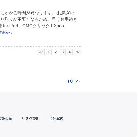
にかかる時間が異なります。 お急ぎの
やり取りが不要となるため、早くお手続き
 iPad、GMOクリック FXneo、
詳細表示
≪
1
2
3
4
≫
TOPへ
信託保全
リスク説明
会社案内