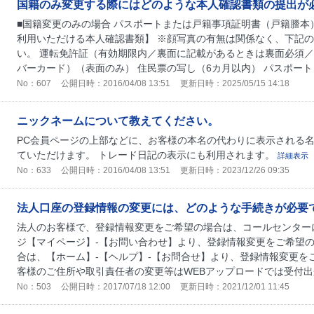
国籍のみ変更する際にはどのような本人確認書類の提出が
■国籍変更のみの場合 パスポートまたは戸籍事項証明書（戸籍謄本
利用いただける本人確認書類】 ※顔写真の有無は関係なく、下記
い。 運転免許証（有効期限内／裏面に記載があるときは裏面必須／
バーカード）（表面のみ） 住民票の写し（6カ月以内） パスポート（
No：607
公開日時：2016/04/08 13:51
更新日時：2025/05/15 14:18
ニックネームについて教えてください。
PC会員ページの上部などに、お客様の本名の代わりに表示される名
ていただけます。 トレード日記の表示にも利用されます。
詳細表示
No：633
公開日時：2016/04/08 13:51
更新日時：2023/12/26 09:35
法人口座の登録情報の変更には、どのような手続きが必要
法人のお客様で、登録情報変更をご希望の場合は、コールセンター
ジ【マイページ】-【お問い合わせ】より、登録情報変更をご希望の
合は、【ホーム】-【ヘルプ】-【お問合せ】より、登録情報変更を
客様のご住所や取引責任者の変更等はWEBアップロードでは受付出来
No：503
公開日時：2017/07/18 12:00
更新日時：2021/12/01 11:45