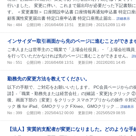
行いました。 変更に伴い、これまで届出印が必要だった下記書類
す。 ＜変更書類＞ 口座開設申込書 口座情報再通知申込書 特定口
顧客属性変更届出書 特定口座申込書 特定口座廃止届出...
詳細表示
No：484
公開日時：2016/04/08 13:51
更新日時：2021/12/09 11:49
インサイダー取引画面から先のページに進むことができま
ご本人または世帯主のご職業で「上場会社役員」・「上場会社職員
を行っていただかなければ先のページに進むことができません。
詳
No：551
公開日時：2016/04/08 13:51
更新日時：2022/02/01 14:45
勤務先の変更方法を教えてください。
以下の手順で、ご対応をお願いいたします。 PC会員ページからの操
請】-「職業・勤務先または経営会社」の[確認・変更]をクリック 
後、画面下部の［変更］をクリック スマホアプリからの操作 ※対応
ック 株 for iPad、GMOクリック FXneo、GMOクリック ...
詳細表示
No：399
公開日時：2025/04/12 00:00
更新日時：2025/05/29 08:55
【法人】実質的支配者が変更になりました。どのような手