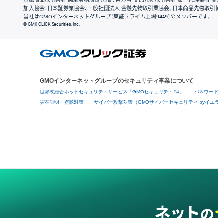
金融商品取引業者 関東財務局長（金商）第77号 商品先物取引業者 銀行代理業者 関
加入協会：日本証券業協会、一般社団法人 金融先物取引業協会、日本商品先物取引
当社はGMOインターネットグループ（東証プライム上場9449）のメンバーです。
© GMO CLICK Securities, Inc.
GMOインターネットグループのセキュリティ事業について
世界初総合ネットセキュリティサービス「GMOセキュリティ24」
パスワー
実在証明・盗聴対策
サイバー攻撃対策（GMOサイバーセキュリティ byイエ