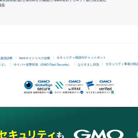
東財務局長（銀代）第330号 所属銀行：GMOあおぞらネット銀行株式会社
協会
GMOクリック証券
セキュリティ相談AIチャットボット
ド漏洩診断
Webサイトリスク診断
セキュリティ事業の軌
ラエ）
サイバー攻撃対策（GMO Flatt Security）
なりすまし対策