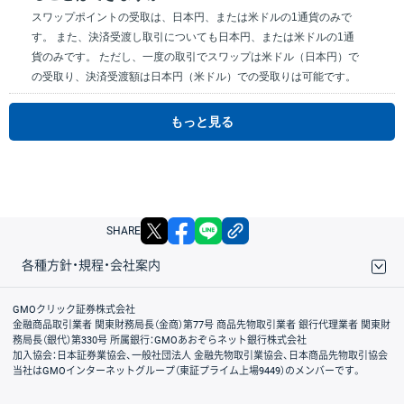
スワップポイントの受取は、日本円、または米ドルの1通貨のみで
す。 また、決済受渡し取引についても日本円、または米ドルの1通
貨のみです。 ただし、一度の取引でスワップは米ドル（日本円）で
の受取り、決済受渡額は日本円（米ドル）での受取りは可能です。
もっと見る
X
facebook
LINE
リンクをコピー
SHARE
各種方針・規程・会社案内
取引規程・約款
サイトマップ
その他のご案内
個人情報保護方針
最良執行方針
サイトのご利用について
ディスクレイマー
信託保全
リスク説明
会社案内
GMOクリック証券株式会社
金融商品取引業者 関東財務局長（金商）第77号 商品先物取引業者 銀行代理業者 関東財
務局長（銀代）第330号 所属銀行：GMOあおぞらネット銀行株式会社
加入協会：日本証券業協会、一般社団法人 金融先物取引業協会、日本商品先物取引協会
当社はGMOインターネットグループ（東証プライム上場9449）のメンバーです。