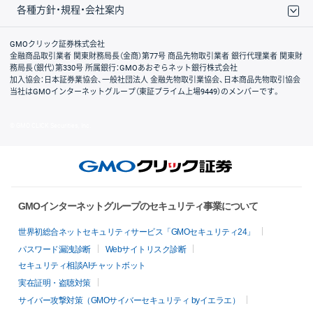
各種方針・規程・会社案内
取引規程・約款
サイトマップ
その他のご案内
個人情報保護方針
最良執行方針
サイトのご利用について
ディスクレイマー
信託保全
リスク説明
会社案内
GMOクリック証券株式会社
金融商品取引業者 関東財務局長（金商）第77号 商品先物取引業者 銀行代理業者 関東財
務局長（銀代）第330号 所属銀行：GMOあおぞらネット銀行株式会社
加入協会：日本証券業協会、一般社団法人 金融先物取引業協会、日本商品先物取引協会
当社はGMOインターネットグループ（東証プライム上場9449）のメンバーです。
© GMO CLICK Securities, Inc.
GMOインターネットグループのセキュリティ事業について
世界初総合ネットセキュリティサービス「GMOセキュリティ24」
パスワード漏洩診断
Webサイトリスク診断
セキュリティ相談AIチャットボット
実在証明・盗聴対策
サイバー攻撃対策（GMOサイバーセキュリティ byイエラエ）