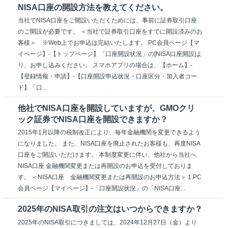
NISA口座の開設方法を教えてください。
当社でNISA口座をご開設いただくためには、事前に証券取引口座
のご開設が必要です。 ＜当社で証券取引口座をすでに開設済みのお
客様＞ ※Web上でお申込は完結いたします。 PC会員ページ【マ
イページ】-【トップページ】「口座開設状況」の[NISA口座開設]よ
り、お申し込みください。 スマホアプリの場合は、【ホーム】-
【登録情報・申請】-【口座開設申込状況・口座区分・加入者コー
ド】「口...
他社でNISA口座を開設していますが、GMOクリ
ック証券でNISA口座を開設できますか？
2015年1月以降の税制改正により、毎年金融機関を変更できるよう
になりました。 また、NISA口座を廃止されたお客様も、再度NISA
口座をご開設いただけます。 本制度変更に伴い、他社から当社へ
NISA口座 金融機関変更または再開設のお申込を受付しておりま
す。 ＜NISA口座 金融機関変更または再開設のお申込方法＞ 1.PC
会員ページ【マイページ】‐「口座開設状況」の「NISA口座...
2025年のNISA取引の注文はいつからできますか？
2025年のNISA取引につきましては、2024年12月27日（金）より