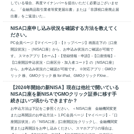
している場合、再度マイナンバーを提出いただく必要はございませ
ん。 「金融商品取引業者等変更届出書」または「非課税口座廃止届
出書」をご返送いた...
NISA口座申し込み状況を確認する方法を教えてく
ださい。
PC会員ページ【マイページ】-【トップページ】画面左下の［口座
開設状況］-［NISA口座］から、お申込み状況のご確認が可能で
す。 スマホアプリ【ホーム】-【登録情報・申請】-【口座情報】-
【口座開設申込状況・口座区分・加入者コード】の［NISA口座］
から、お申込み状況のご確認が可能です。 ※対応アプリ：GMOク
リック 株、GMOクリック 株 for iPad、GMOクリック FXne...
【2024年開始の新NISA】現在は他社で開いている
NISA口座を新NISAでGMOクリック証券に移す手
続きはいつ頃からできますか？
お申込方法は下記をご参照ください。 ＜NISA口座 金融機関変更
または再開設のお申込方法＞ 1.PC会員ページ【マイページ】‐「口
座開設状況」の「NISA口座」[口座開設]をクリックし、金融機関変
更または再開設をお申し込みください。 スマホアプリの場合は、