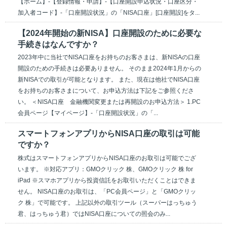
【ホーム】-【登録情報・申請】-【口座開設申込状況・口座区分・
加入者コード】-「口座開設状況」の「NISA口座」[口座開設]をタ...
【2024年開始の新NISA】口座開設のために必要な
手続きはなんですか？
2023年中に当社でNISA口座をお持ちのお客さまは、新NISAの口座
開設のための手続きは必要ありません。 そのまま2024年1月からの
新NISAでの取引が可能となります。 また、現在は他社でNISA口座
をお持ちのお客さまについて、お申込方法は下記をご参照くださ
い。 ＜NISA口座 金融機関変更または再開設のお申込方法＞ 1.PC
会員ページ【マイページ】‐「口座開設状況」の「...
スマートフォンアプリからNISA口座の取引は可能
ですか？
株式はスマートフォンアプリからNISA口座のお取引は可能でござ
います。 ※対応アプリ：GMOクリック 株、GMOクリック 株 for
iPad ※スマホアプリから投資信託をお取引いただくことはできま
せん。 NISA口座のお取引は、「PC会員ページ」と「GMOクリッ
ク 株」で可能です。 上記以外の取引ツール（スーパーはっちゅう
君、はっちゅう君）ではNISA口座についての照会のみ...