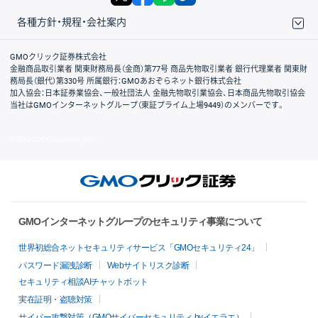
各種方針・規程・会社案内
取引規程・約款
サイトマップ
その他のご案内
個人情報保護方針
最良執行方針
サイトのご利用について
ディスクレイマー
信託保全
リスク説明
会社案内
GMOクリック証券株式会社
金融商品取引業者 関東財務局長（金商）第77号 商品先物取引業者 銀行代理業者 関東財
務局長（銀代）第330号 所属銀行：GMOあおぞらネット銀行株式会社
加入協会：日本証券業協会、一般社団法人 金融先物取引業協会、日本商品先物取引協会
当社はGMOインターネットグループ（東証プライム上場9449）のメンバーです。
© GMO CLICK Securities, Inc.
GMOインターネットグループのセキュリティ事業について
世界初総合ネットセキュリティサービス「GMOセキュリティ24」
パスワード漏洩診断
Webサイトリスク診断
セキュリティ相談AIチャットボット
実在証明・盗聴対策
サイバー攻撃対策（GMOサイバーセキュリティ byイエラエ）