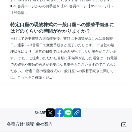
■PC会員ページからのお手続き ①PC会員ページ【マイページ】-
【登録情...
特定口座の現物株式の一般口座への振替手続きに
はどのくらいの時間がかかりますか？
当社にて必要書類の到着確認後、書類に不備等がなければ最短即
日、通常2～3営業日で変更手続きが完了いたします。 ※当社の処
理状況により、通常の日数では手続きが完了しない場合がございま
す。 また、ご提出いただいた書類に不備等があった場合は、お電話
での確認や書類の再送が必要になる場合もございますのでご了承く
ださい。 特定口座の現物株式の一般口座への振替手続きに関して
は、こちらをご確認くだ...
X
facebook
LINE
リンクをコピー
SHARE
各種方針・規程・会社案内
取引規程・約款
サイトマップ
その他のご案内
個人情報保護方針
最良執行方針
サイトのご利用について
ディスクレイマー
信託保全
リスク説明
会社案内