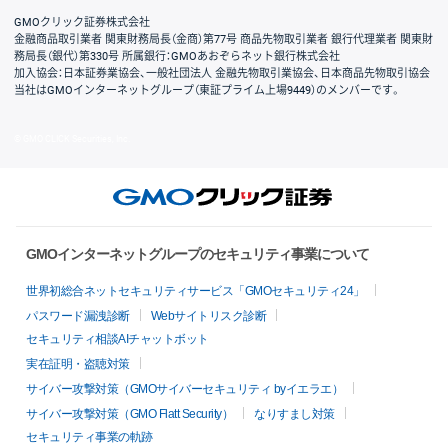
GMOクリック証券株式会社
金融商品取引業者 関東財務局長（金商）第77号 商品先物取引業者 銀行代理業者 関東財
務局長（銀代）第330号 所属銀行：GMOあおぞらネット銀行株式会社
加入協会：日本証券業協会、一般社団法人 金融先物取引業協会、日本商品先物取引協会
当社はGMOインターネットグループ（東証プライム上場9449）のメンバーです。
© GMO CLICK Securities, Inc.
GMOインターネットグループのセキュリティ事業について
世界初総合ネットセキュリティサービス「GMOセキュリティ24」
パスワード漏洩診断
Webサイトリスク診断
セキュリティ相談AIチャットボット
実在証明・盗聴対策
サイバー攻撃対策（GMOサイバーセキュリティ byイエラエ）
サイバー攻撃対策（GMO Flatt Security）
なりすまし対策
セキュリティ事業の軌跡