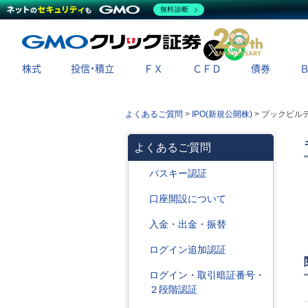
無料診断
X
LINE
株式
投信・積立
ＦＸ
ＣＦＤ
債券
よくあるご質問
>
IPO(新規公開株)
>
ブックビル
よくあるご質問
パスキー認証
口座開設について
入金・出金・振替
ログイン追加認証
ログイン・取引暗証番号・
２段階認証