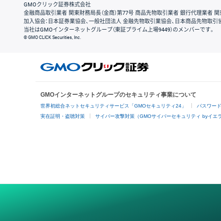
GMOクリック証券株式会社
金融商品取引業者 関東財務局長（金商）第77号 商品先物取引業者 銀行代理業者 関
加入協会：日本証券業協会、一般社団法人 金融先物取引業協会、日本商品先物取引
当社はGMOインターネットグループ（東証プライム上場9449）のメンバーです。
© GMO CLICK Securities, Inc.
GMOインターネットグループのセキュリティ事業について
世界初総合ネットセキュリティサービス「GMOセキュリティ24」
パスワー
実在証明・盗聴対策
サイバー攻撃対策（GMOサイバーセキュリティ byイエ