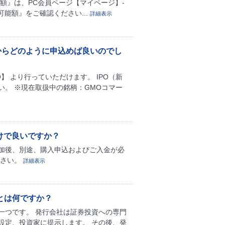
額』は、PC会員ページ【マイページ】-
能額』をご確認ください...
詳細表示
からどのように申込めば良いのでし
】 より行っていただけます。 IPO（新
。 ※現在取扱中の銘柄：GMOコマー
けで良いですか？
参加後、別途、購入申込およびご入金が必
ださい。
詳細表示
とは何ですか？
一つです。 発行会社は証券投資への専門
設定、投資家に提示します。 その後、発