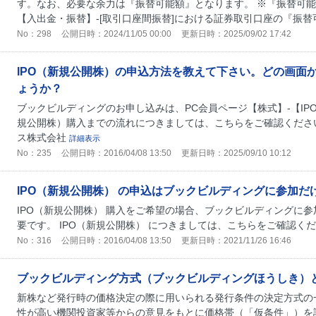
す。なお、必要な余力は『振替可能額』となります。 ※『振替可能
【入出金・振替】-[取引口座間振替]における証券取引口座の『振替可
No：298
公開日時：2024/11/05 00:00
更新日時：2025/09/02 17:42
IPO（新規公開株）の申込方法を教えて下さい。どの画面
ょうか？
ブックビルディングのお申し込みは、PC会員ページ【株式】-【IPO
規公開株）購入までの流れにつきましては、こちらをご確認ください
ス株式会社
詳細表示
No：235
公開日時：2016/04/08 13:50
更新日時：2025/09/10 10:12
IPO（新規公開株） の申込はブックビルディングに参加だ
IPO（新規公開株） 購入をご希望の場合、ブックビルディングに
要です。 IPO（新規公開株） につきましては、こちらをご確認く
No：316
公開日時：2016/04/08 13:50
更新日時：2021/11/26 16:46
ブックビルディング方式（ブックビルディングほうしき）
新株など発行時の価格決定の際に用いられる発行条件の決定方式の
性が高い機関投資家等からの意見をもとに価格帯（「仮条件」）を