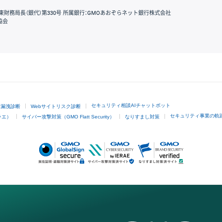
東財務局長（銀代）第330号 所属銀行：GMOあおぞらネット銀行株式会社
協会
GMOクリック証券
セキュリティ相談AIチャットボット
ド漏洩診断
Webサイトリスク診断
セキュリティ事業の軌
ラエ）
サイバー攻撃対策（GMO Flatt Security）
なりすまし対策