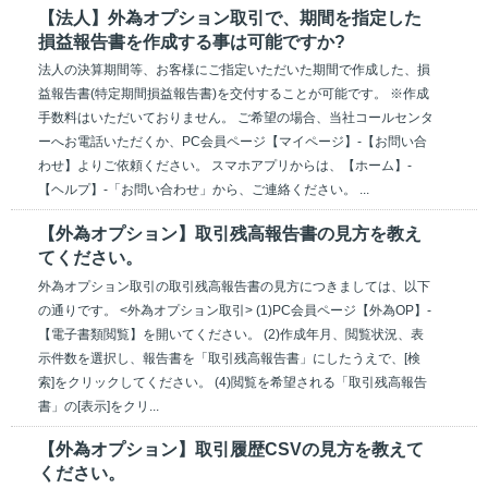
【法人】外為オプション取引で、期間を指定した
損益報告書を作成する事は可能ですか?
法人の決算期間等、お客様にご指定いただいた期間で作成した、損
益報告書(特定期間損益報告書)を交付することが可能です。 ※作成
手数料はいただいておりません。 ご希望の場合、当社コールセンタ
ーへお電話いただくか、PC会員ページ【マイページ】-【お問い合
わせ】よりご依頼ください。 スマホアプリからは、【ホーム】-
【ヘルプ】-「お問い合わせ」から、ご連絡ください。 ...
【外為オプション】取引残高報告書の見方を教え
てください。
外為オプション取引の取引残高報告書の見方につきましては、以下
の通りです。 <外為オプション取引> (1)PC会員ページ【外為OP】-
【電子書類閲覧】を開いてください。 (2)作成年月、閲覧状況、表
示件数を選択し、報告書を「取引残高報告書」にしたうえで、[検
索]をクリックしてください。 (4)閲覧を希望される「取引残高報告
書」の[表示]をクリ...
【外為オプション】取引履歴CSVの見方を教えて
ください。