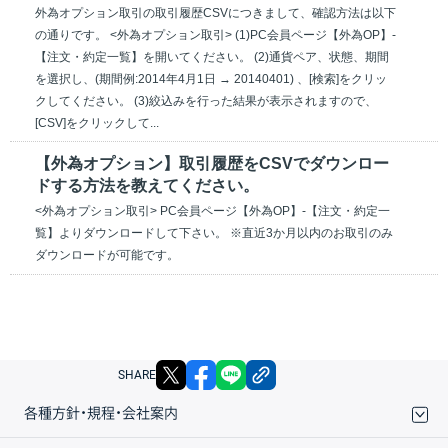
外為オプション取引の取引履歴CSVにつきまして、確認方法は以下
の通りです。 <外為オプション取引> (1)PC会員ページ【外為OP】-
【注文・約定一覧】を開いてください。 (2)通貨ペア、状態、期間
を選択し、(期間例:2014年4月1日 → 20140401) 、[検索]をクリッ
クしてください。 (3)絞込みを行った結果が表示されますので、
[CSV]をクリックして...
【外為オプション】取引履歴をCSVでダウンロー
ドする方法を教えてください。
<外為オプション取引> PC会員ページ【外為OP】-【注文・約定一
覧】よりダウンロードして下さい。 ※直近3か月以内のお取引のみ
ダウンロードが可能です。
X
facebook
LINE
リンクをコピー
SHARE
各種方針・規程・会社案内
取引規程・約款
サイトマップ
その他のご案内
個人情報保護方針
最良執行方針
サイトのご利用について
ディスクレイマー
信託保全
リスク説明
会社案内