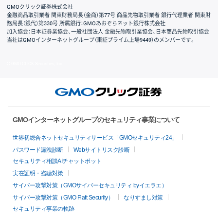
GMOクリック証券株式会社
金融商品取引業者 関東財務局長（金商）第77号 商品先物取引業者 銀行代理業者 関東財
務局長（銀代）第330号 所属銀行：GMOあおぞらネット銀行株式会社
加入協会：日本証券業協会、一般社団法人 金融先物取引業協会、日本商品先物取引協会
当社はGMOインターネットグループ（東証プライム上場9449）のメンバーです。
© GMO CLICK Securities, Inc.
GMOインターネットグループのセキュリティ事業について
世界初総合ネットセキュリティサービス「GMOセキュリティ24」
パスワード漏洩診断
Webサイトリスク診断
セキュリティ相談AIチャットボット
実在証明・盗聴対策
サイバー攻撃対策（GMOサイバーセキュリティ byイエラエ）
サイバー攻撃対策（GMO Flatt Security）
なりすまし対策
セキュリティ事業の軌跡