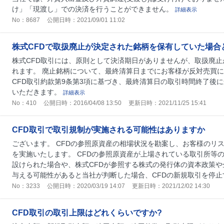
け」「現渡し」での決済を行うことができません。
詳細表示
No：8687
公開日時：2021/09/01 11:02
株式CFDで取扱廃止が決定された銘柄を保有していた場合
株式CFD取引には、原則として決済期日がありませんが、取扱廃
れます。 廃止銘柄について、最終清算日までにお客様が反対売買
CFD取引約款第9条第3項に基づき、最終清算日の取引時間終了後
いただきます。
詳細表示
No：410
公開日時：2016/04/08 13:50
更新日時：2021/11/25 15:41
CFD取引で取引規制が実施される可能性はありますか
ございます。 CFDの参照原資産の相場状況を勘案し、お客様のリ
を実施いたします。 CFDの参照原資産が上場されている取引所等
設けられた場合や、株式CFDが参照する株式の発行体の資本政策
与える可能性があると当社が判断した場合、CFDの新規取引を停止す
No：3233
公開日時：2020/03/19 14:07
更新日時：2021/12/02 14:30
CFD取引の取引上限はどれくらいですか?