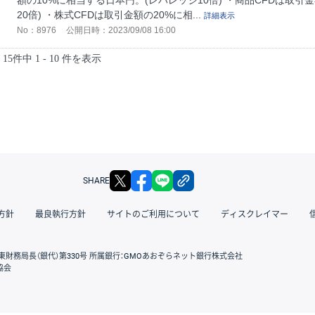
額の10%に相当する日本円。(レバレッジ10倍) ・商品CFDは取引
20倍) ・株式CFDは取引金額の20%に相...
詳細表示
No：8976
公開日時：2023/09/08 16:00
15件中 1 - 10 件を表示
X
facebook
LINE
リンクをコピー
SHARE
方針
最良執行方針
サイトのご利用について
ディスクレイマー
東財務局長（銀代）第330号 所属銀行：GMOあおぞらネット銀行株式会社
協会