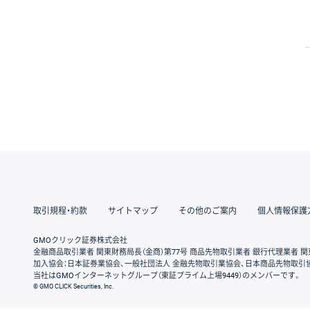
取引規程・約款
サイトマップ
その他のご案内
個人情報保護
GMOクリック証券株式会社
金融商品取引業者 関東財務局長（金商）第77号 商品先物取引業者 銀行代理業者 関
加入協会：日本証券業協会、一般社団法人 金融先物取引業協会、日本商品先物取引
当社はGMOインターネットグループ（東証プライム上場9449）のメンバーです。
© GMO CLICK Securities, Inc.