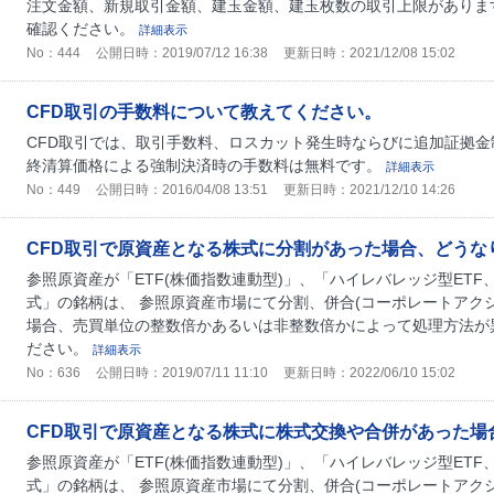
注文金額、新規取引金額、建玉金額、建玉枚数の取引上限があります
確認ください。
詳細表示
No：444
公開日時：2019/07/12 16:38
更新日時：2021/12/08 15:02
CFD取引の手数料について教えてください。
CFD取引では、取引手数料、ロスカット発生時ならびに追加証拠
終清算価格による強制決済時の手数料は無料です。
詳細表示
No：449
公開日時：2016/04/08 13:51
更新日時：2021/12/10 14:26
CFD取引で原資産となる株式に分割があった場合、どうな
参照原資産が「ETF(株価指数連動型)」、「ハイレバレッジ型ETF、
式」の銘柄は、 参照原資産市場にて分割、併合(コーポレートアク
場合、売買単位の整数倍かあるいは非整数倍かによって処理方法が
ださい。
詳細表示
No：636
公開日時：2019/07/11 11:10
更新日時：2022/06/10 15:02
CFD取引で原資産となる株式に株式交換や合併があった場
参照原資産が「ETF(株価指数連動型)」、「ハイレバレッジ型ETF、
式」の銘柄は、 参照原資産市場にて分割、併合(コーポレートアク