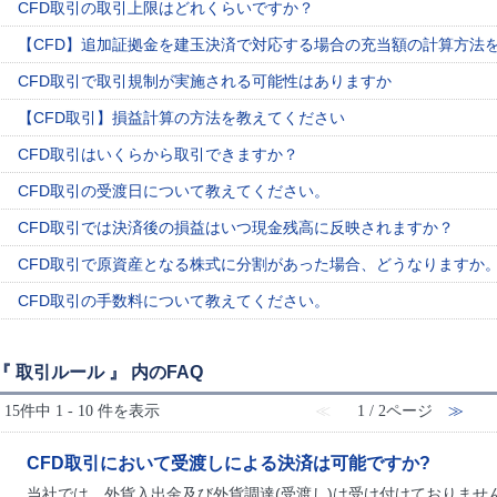
CFD取引の取引上限はどれくらいですか？
【CFD】追加証拠金を建玉決済で対応する場合の充当額の計算方法
CFD取引で取引規制が実施される可能性はありますか
【CFD取引】損益計算の方法を教えてください
CFD取引はいくらから取引できますか？
CFD取引の受渡日について教えてください。
CFD取引では決済後の損益はいつ現金残高に反映されますか？
CFD取引で原資産となる株式に分割があった場合、どうなりますか
CFD取引の手数料について教えてください。
『 取引ルール 』 内のFAQ
15件中 1 - 10 件を表示
≪
1 / 2ページ
≫
CFD取引において受渡しによる決済は可能ですか?
当社では、外貨入出金及び外貨調達(受渡し)は受け付けておりません