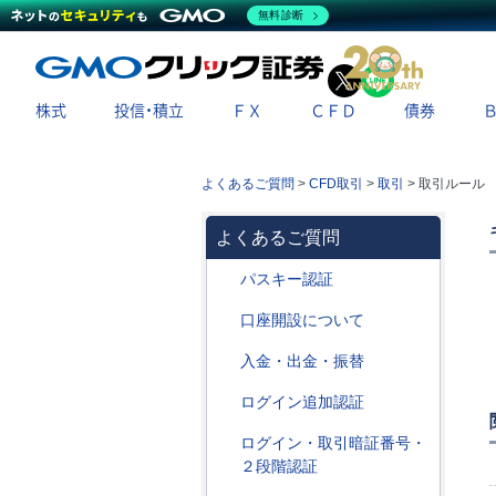
無料診断
X
LINE
株式
投信・積立
ＦＸ
ＣＦＤ
債券
よくあるご質問
>
CFD取引
>
取引
>
取引ルール
よくあるご質問
パスキー認証
口座開設について
入金・出金・振替
ログイン追加認証
ログイン・取引暗証番号・
２段階認証