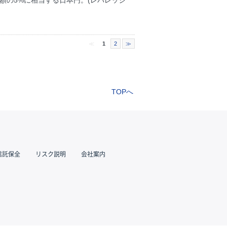
金額の5%に相当する日本円。(レバレッジ
≪
1
2
≫
TOPへ
信託保全
リスク説明
会社案内