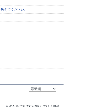
を教えてください。
。
。 そのため当社のCFD取引では「現受