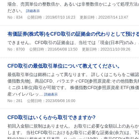
場合、売買単位の整数倍か、あるいは非整数倍かによって処理方法
ださい。
詳細表示
No：834
公開日時：2019/07/10 16:23
更新日時：2022/07/14 13:47
有価証券(株式等)をCFD取引の証拠金の代わりとして預け
できません。 CFD取引の証拠金は、当社では「現金(日本円)のみ
No：8700
公開日時：2016/04/08 13:50
更新日時：2022/11/10 09:26
CFD取引の最低取引単位について教えてください。
最低取引単位は銘柄によって異なります。 詳しくはこちらをご確認く
価指数先物]、商品CFD、バラエティCFD[参照原資産:その他指数先物
ミニ(0.1単位)取引が可能です。 株価指数CFD[参照原資産:ETF(
産:ハイレバレッ...
詳細表示
No：281
公開日時：2023/09/08 16:00
CFD取引はいくらから取引できますか?
初回入金額に規制はありません。 お取引に必要な金額以上のあら
します。 当社CFD取引におけるお取引に必要な証拠金(余力)は、下