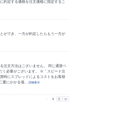
座に約定する価格を注文価格に指定するこ
ことができ、一方が約定したらもう一方が
る注文方法はございません。 同じ通貨ペ
だく必要がございます。 ※「スピード注
売買時にスプレッドによるコストをお客様
重にかかる場...
詳細表示
≪
1
2
≫