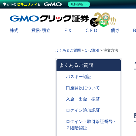
無料診断
X
LINE
株式
投信・積立
ＦＸ
ＣＦＤ
債券
よくあるご質問
>
CFD取引
>
注文方法
よくあるご質問
パスキー認証
口座開設について
入金・出金・振替
ログイン追加認証
ログイン・取引暗証番号・
２段階認証