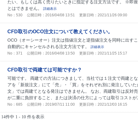
たい、もしくは高く売りたいときに指定する注文方法です。 ※即
とはできません。
詳細表示
No：530
公開日時：2016/04/08 13:51
更新日時：2021/11/26 09:00
CFD取引のOCO注文について教えてください。
OCO（オーシーオー）注文は指値注文と逆指値注文を同時に出す
自動的にキャンセルされる注文方法です。
詳細表示
No：371
公開日時：2016/04/08 13:50
更新日時：2021/11/25 15:17
CFD取引で両建ては可能ですか？
可能です。 両建ての方法につきまして、当社では１注文で両建とな
アを「新規注文」にて「売」・「買」をそれぞれ別に発注していた
文」では両建てとなる発注はできません。 なお、両建取引は反対
が二重に負担すること、または決済の仕方によっては取引コストが二
No：685
公開日時：2019/07/11 11:00
更新日時：2021/12/03 16:15
14件中 1 - 10 件を表示