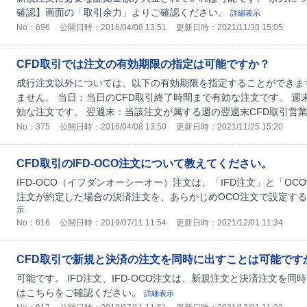
確認】画面の「取引余力」よりご確認ください。
詳細表示
No：696
公開日時：2016/04/08 13:51
更新日時：2021/11/30 15:05
CFD取引では注文の有効期限の指定は可能ですか？
成行注文以外については、以下の有効期限を指定することができま
ません。 当日：当日のCFD取引終了時間まで有効な注文です。 週末
効な注文です。 翌週末：当該注文が属する週の翌週末CFD取引営
No：375
公開日時：2016/04/08 13:50
更新日時：2021/11/25 15:20
CFD取引のIFD-OCO注文について教えてください。
IFD-OCO（イフダンオーシーオー）注文は、「IFD注文」と「O
注文が約定した場合の決済注文を、あらかじめOCO注文で設定す
示
No：616
公開日時：2019/07/11 11:54
更新日時：2021/12/01 11:34
CFD取引で新規と決済の注文を同時に出すことは可能です
可能です。 IFD注文、IFD-OCO注文は、新規注文と決済注文を
はこちらをご確認ください。
詳細表示