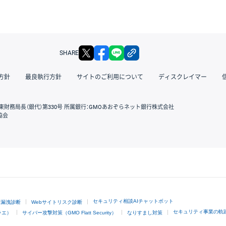
X
facebook
LINE
リンクをコピー
SHARE
方針
最良執行方針
サイトのご利用について
ディスクレイマー
東財務局長（銀代）第330号 所属銀行：GMOあおぞらネット銀行株式会社
協会
GMOクリック証券
セキュリティ相談AIチャットボット
ド漏洩診断
Webサイトリスク診断
セキュリティ事業の軌
ラエ）
サイバー攻撃対策（GMO Flatt Security）
なりすまし対策