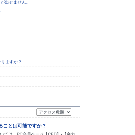
文が出せません。
？
なりますか？
ることは可能ですか？
ては、PC会員ページ【CFD】-【余力