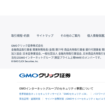
取引規程・約款
サイトマップ
その他のご案内
個人情報保護
GMOクリック証券株式会社
金融商品取引業者 関東財務局長（金商）第77号 商品先物取引業者 銀行代理業者 関
加入協会：日本証券業協会、一般社団法人 金融先物取引業協会、日本商品先物取引
当社はGMOインターネットグループ（東証プライム上場9449）のメンバーです。
© GMO CLICK Securities, Inc.
GMOインターネットグループのセキュリティ事業について
世界初総合ネットセキュリティサービス「GMOセキュリティ24」
パスワー
実在証明・盗聴対策
サイバー攻撃対策（GMOサイバーセキュリティ byイエ