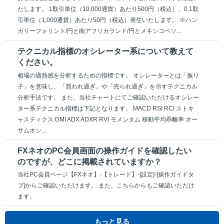
たします。 1取引単位（10,000通貨）あたり500円（税込）、0.1取
引単位（1,000通貨）あたり50円（税込）発生いたします。 ※ハン
ガリーフォリント/円と南アフリカランド/円とメキシコペソ...
テクニカル指標のオシレーター系について教えて
ください。
相場の過熱感を分析するための指標です。 オシレーターとは「振り
子」を意味し、「買われ過ぎ」や「売られ過ぎ」を示すテクニカル
分析手法です。 また、当社チャートにてご確認いただけるオシレー
ター系テクニカル指標は下記となります。 MACD RSI RCI ストキ
ャスティクス DMI ADX ADXR RVI モメンタム 移動平均乖離率 オー
サムオシ...
FXネオのPC会員画面の操作ガイドを確認したい
のですが、どこに掲載されていますか？
当社PC会員ページ【FXネオ】-【トレード】-[設定]-[操作ガイドタ
ブ]からご確認いただけます。 また、こちらからもご確認いただけ
ます。
もっと見る