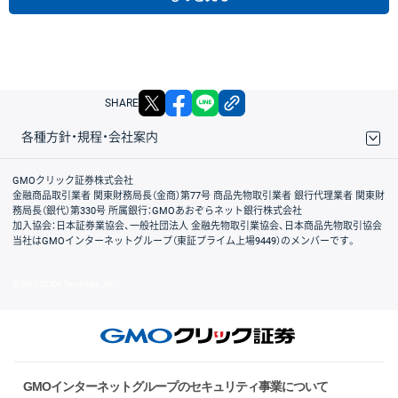
X
facebook
LINE
リンクをコピー
SHARE
各種方針・規程・会社案内
取引規程・約款
サイトマップ
その他のご案内
個人情報保護方針
最良執行方針
サイトのご利用について
ディスクレイマー
信託保全
リスク説明
会社案内
GMOクリック証券株式会社
金融商品取引業者 関東財務局長（金商）第77号 商品先物取引業者 銀行代理業者 関東財
務局長（銀代）第330号 所属銀行：GMOあおぞらネット銀行株式会社
加入協会：日本証券業協会、一般社団法人 金融先物取引業協会、日本商品先物取引協会
当社はGMOインターネットグループ（東証プライム上場9449）のメンバーです。
© GMO CLICK Securities, Inc.
GMOインターネットグループのセキュリティ事業について