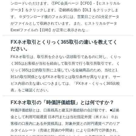
ンロードいただけます。 ①PC会員ページ【CFD】-【ヒストリカル
データ】をクリックします。 ②銘柄右側の【DL】をクリックしま
す。 ※ダウンロード後のフォルダには、営業日ごとの1分足データ
がファイルとして収納されています。 また、ヒストリカルデータ
Excelファイルの【日時】が正常に表示されな...
FXネオ取引とくりっく365取引の違いを教えてく
ださい。
FXネオ取引は、取引所を介さない店頭取引であるのに対し、くりっ
く365はお客様が当社を経由して取引所で行う取引所取引です。 く
りっく365は公的取引所に上場している金融商品のため、当社と1
対1の取引関係となるFXネオ取引とは取引条件が異なります。 サー
ビス内容の主な違いにつきましては、「FXネオ・くりっく365比較
表」をご確認ください。
FXネオ取引の「時価評価総額」とは何ですか？
時価評価総額とは、口座残高と建玉評価総額の合計額です。 ■証拠
金として利用可能通貨 日本円または当社指定外貨（米ドル） ※お
客様の口座内にある外貨残高は、対象外貨との対円通貨ペアのリア
ルタイムレート（売値と買値の中間値）により日本円で評価され、