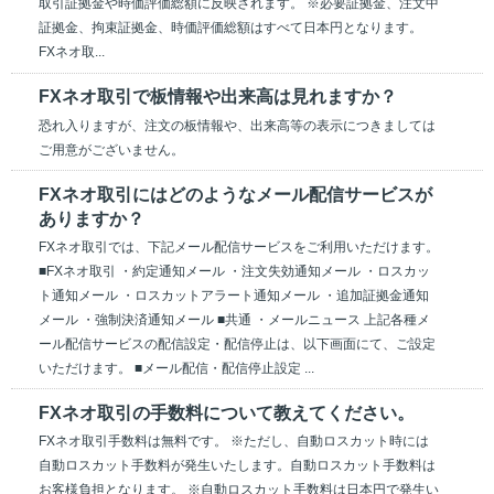
取引証拠金や時価評価総額に反映されます。 ※必要証拠金、注文中
証拠金、拘束証拠金、時価評価総額はすべて日本円となります。
FXネオ取...
FXネオ取引で板情報や出来高は見れますか？
恐れ入りますが、注文の板情報や、出来高等の表示につきましては
ご用意がございません。
FXネオ取引にはどのようなメール配信サービスが
ありますか？
FXネオ取引では、下記メール配信サービスをご利用いただけます。
■FXネオ取引 ・約定通知メール ・注文失効通知メール ・ロスカッ
ト通知メール ・ロスカットアラート通知メール ・追加証拠金通知
メール ・強制決済通知メール ■共通 ・メールニュース 上記各種メ
ール配信サービスの配信設定・配信停止は、以下画面にて、ご設定
いただけます。 ■メール配信・配信停止設定 ...
FXネオ取引の手数料について教えてください。
FXネオ取引手数料は無料です。 ※ただし、自動ロスカット時には
自動ロスカット手数料が発生いたします。自動ロスカット手数料は
お客様負担となります。 ※自動ロスカット手数料は日本円で発生い