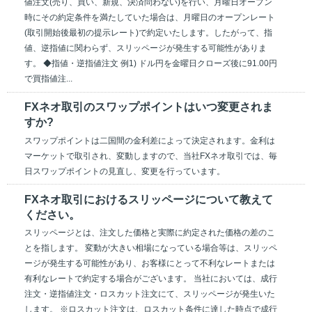
値注文(売り、買い、新規、決済問わない)を行い、月曜日オープン
時にその約定条件を満たしていた場合は、月曜日のオープンレート
(取引開始後最初の提示レート)で約定いたします。したがって、指
値、逆指値に関わらず、スリッページが発生する可能性がありま
す。 ◆指値・逆指値注文 例1) ドル円を金曜日クローズ後に91.00円
で買指値注...
FXネオ取引のスワップポイントはいつ変更されま
すか?
スワップポイントは二国間の金利差によって決定されます。金利は
マーケットで取引され、変動しますので、当社FXネオ取引では、毎
日スワップポイントの見直し、変更を行っています。
FXネオ取引におけるスリッページについて教えて
ください。
スリッページとは、注文した価格と実際に約定された価格の差のこ
とを指します。 変動が大きい相場になっている場合等は、スリッペ
ージが発生する可能性があり、お客様にとって不利なレートまたは
有利なレートで約定する場合がございます。 当社においては、成行
注文・逆指値注文・ロスカット注文にて、スリッページが発生いた
します。 ※ロスカット注文は、ロスカット条件に達した時点で成行