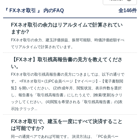
『 FXネオ取引 』 内のFAQ
全146件
FXネオ取引の余力はリアルタイムで計算されてい
ますか?
FXネオ取引の余力、建玉評価損益、振替可能額、時価評価総額すべ
てリアルタイムで計算されています。
【FXネオ】取引残高報告書の見方を教えてくださ
い。
FXネオ取引の取引残高報告書の見方につきましては、以下の通りで
す。 <FXネオ取引> (1)PC会員ページ【マイページ】-【電子書類閲
覧】を開いてください。 (2)作成年月、閲覧状況、表示件数を選択
し、報告書を「取引残高報告書」にしたうえで、[検索/更新]をクリ
ックしてください。 (4)閲覧を希望される「取引残高報告書」の[表
示]をクリック...
FXネオ取引で、建玉を一度にすべて決済すること
は可能ですか?
同一の通貨ペアであれば可能です。 決済方法は、「PC会員ペー