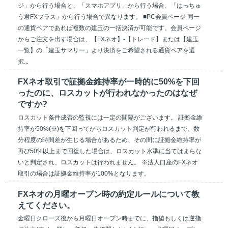
ジ」から行う場合と、「スマホアプリ」から行う場合、「はっちゅ
う君FXプラス」から行う場合で異なります。 ■PC会員ページ 同一
の通貨ペアであれば複数の建玉の一括決済が可能です。会員ページ
からご注文を出す場合は、【FXネオ】-【トレード】または【建玉
一覧】の「建玉サマリー」より決済をご希望される通貨ペアを選
択...
FXネオ取引で証拠金維持率が一時的に50%を下回
ったのに、ロスカットが行われなかったのはなぜ
ですか?
ロスカット条件成否の監視には一定の間隔がございます。 証拠金維
持率が50%(※)を下回ってからロスカット判定が行われるまで、数
分程度の時間差が生じる場合があるため、その間に証拠金維持率が
再び50%以上まで回復した場合は、ロスカット水準に当てはまらな
いと判定され、ロスカットは行われません。 ※法人口座のFXネオ
取引の場合は証拠金維持率が100%となります。
FXネオの月曜オープン時の約定ルールについて教
えてください。
金曜日クローズ後から月曜日オープン時までに、指値もしくは逆指