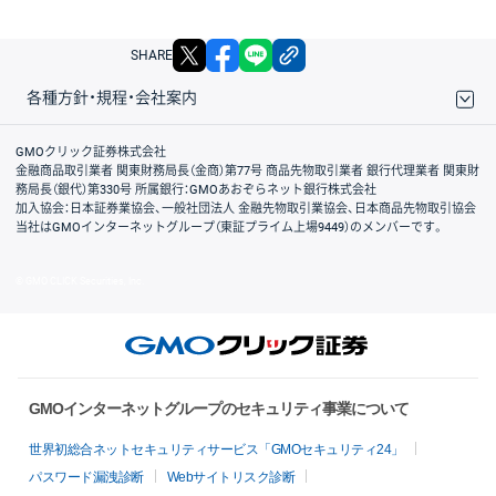
X
facebook
LINE
リンクをコピー
SHARE
各種方針・規程・会社案内
取引規程・約款
サイトマップ
その他のご案内
個人情報保護方針
最良執行方針
サイトのご利用について
ディスクレイマー
信託保全
リスク説明
会社案内
GMOクリック証券株式会社
金融商品取引業者 関東財務局長（金商）第77号 商品先物取引業者 銀行代理業者 関東財
務局長（銀代）第330号 所属銀行：GMOあおぞらネット銀行株式会社
加入協会：日本証券業協会、一般社団法人 金融先物取引業協会、日本商品先物取引協会
当社はGMOインターネットグループ（東証プライム上場9449）のメンバーです。
© GMO CLICK Securities, Inc.
GMOインターネットグループのセキュリティ事業について
世界初総合ネットセキュリティサービス「GMOセキュリティ24」
パスワード漏洩診断
Webサイトリスク診断