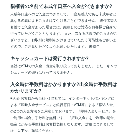
親権者の名前で未成年口座へ入金ができますか?
未成年口座へのご入金につきまして、口座名義人である未成年者と
異なる名義によるご入金は受付けることができません。 親権者等の
名義でご入金があった場合には、組戻しのご対応をお客様ご自身で
行っていただくこととなります。 また、異なる名義でのご入金がご
ざいますと、お取引に規制をかけさせていただく可能性もございま
すので、ご注意いただくようお願いいたします。 未成年...
キャッシュカードは発行されますか?
当社はATMでの入金・出金を取り扱っておりません。 また、キャッ
シュカードの発行は行っておりません。
入金時に手数料はかかりますか?出金時に手数料は
かかりますか?
■入金(お客様から当社へ) 当社では、インターネットバンキングに
よる『即時入金サービス』と銀行窓口・ATM等による『振込入金』
の2つの入金方法をご用意しております。 『即時入金サービス』を
ご利用の場合、手数料は無料です。 『振込入金』をご利用の場合、
振込にかかる手数料はお客様負担となります。 詳細につきまして
は、以下をご確認ください...