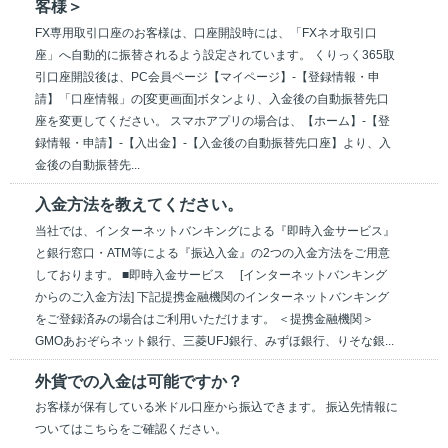
客様＞
FX専用取引口座のお客様は、口座開設時には、「FXネオ取引口
座」へ自動的に振替されるよう設定されています。 くりっく365取
引口座開設後は、PC会員ページ【マイページ】-【登録情報・申
請】「口座情報」の[変更画面]ボタンより、入金後の自動振替先口
座を変更してください。 スマホアプリの場合は、【ホーム】-【登
録情報・申請】-【入出金】-【入金後の自動振替先口座】より、入
金後の自動振替先...
入金方法を教えてください。
当社では、インターネットバンキングによる『即時入金サービス』
と銀行窓口・ATM等による『振込入金』の2つの入金方法をご用意
しております。 ■即時入金サービス [インターネットバンキング
からのご入金方法] 下記提携金融機関のインターネットバンキング
をご登録済みの場合はご利用いただけます。 ＜提携金融機関＞
GMOあおぞらネット銀行、三菱UFJ銀行、みずほ銀行、りそな銀...
外貨での入金は可能ですか？
お客様が保有している米ドル口座から振込できます。 振込先情報に
ついてはこちらをご確認ください。