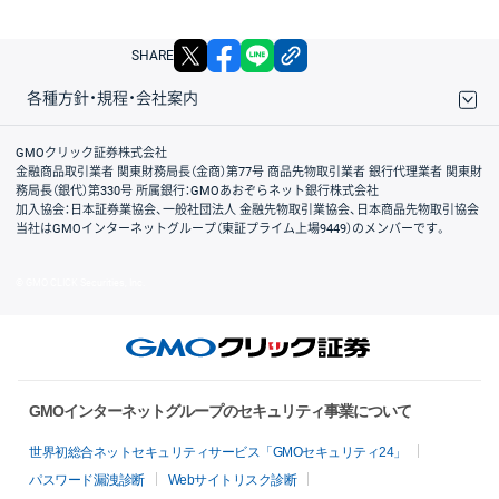
X
facebook
LINE
リンクをコピー
SHARE
各種方針・規程・会社案内
取引規程・約款
サイトマップ
その他のご案内
個人情報保護方針
最良執行方針
サイトのご利用について
ディスクレイマー
信託保全
リスク説明
会社案内
GMOクリック証券株式会社
金融商品取引業者 関東財務局長（金商）第77号 商品先物取引業者 銀行代理業者 関東財
務局長（銀代）第330号 所属銀行：GMOあおぞらネット銀行株式会社
加入協会：日本証券業協会、一般社団法人 金融先物取引業協会、日本商品先物取引協会
当社はGMOインターネットグループ（東証プライム上場9449）のメンバーです。
© GMO CLICK Securities, Inc.
GMOインターネットグループのセキュリティ事業について
世界初総合ネットセキュリティサービス「GMOセキュリティ24」
パスワード漏洩診断
Webサイトリスク診断