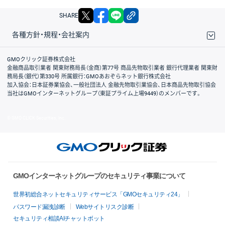
X
facebook
LINE
リンクをコピー
SHARE
各種方針・規程・会社案内
取引規程・約款
サイトマップ
その他のご案内
個人情報保護方針
最良執行方針
サイトのご利用について
ディスクレイマー
信託保全
リスク説明
会社案内
GMOクリック証券株式会社
金融商品取引業者 関東財務局長（金商）第77号 商品先物取引業者 銀行代理業者 関東財
務局長（銀代）第330号 所属銀行：GMOあおぞらネット銀行株式会社
加入協会：日本証券業協会、一般社団法人 金融先物取引業協会、日本商品先物取引協会
当社はGMOインターネットグループ（東証プライム上場9449）のメンバーです。
© GMO CLICK Securities, Inc.
GMOインターネットグループのセキュリティ事業について
世界初総合ネットセキュリティサービス「GMOセキュリティ24」
パスワード漏洩診断
Webサイトリスク診断
セキュリティ相談AIチャットボット