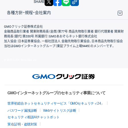
SHARE
各種方針・規程・会社案内
取引規程・約款
サイトマップ
その他のご案内
個人情報保護方針
最良執行方針
サイトのご利用について
ディスクレイマー
信託保全
リスク説明
会社案内
GMOクリック証券株式会社
金融商品取引業者 関東財務局長（金商）第77号 商品先物取引業者 銀行代理業者 関東財
務局長（銀代）第330号 所属銀行：GMOあおぞらネット銀行株式会社
加入協会：日本証券業協会、一般社団法人 金融先物取引業協会、日本商品先物取引協会
当社はGMOインターネットグループ（東証プライム上場9449）のメンバーです。
© GMO CLICK Securities, Inc.
GMOインターネットグループのセキュリティ事業について
世界初総合ネットセキュリティサービス「GMOセキュリティ24」
パスワード漏洩診断
Webサイトリスク診断
セキュリティ相談AIチャットボット
実在証明・盗聴対策