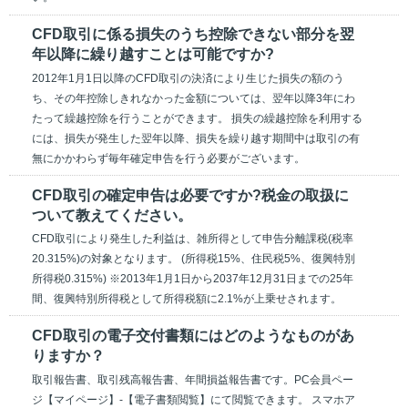
CFD取引に係る損失のうち控除できない部分を翌
年以降に繰り越すことは可能ですか?
2012年1月1日以降のCFD取引の決済により生じた損失の額のう
ち、その年控除しきれなかった金額については、翌年以降3年にわ
たって繰越控除を行うことができます。 損失の繰越控除を利用する
には、損失が発生した翌年以降、損失を繰り越す期間中は取引の有
無にかかわらず毎年確定申告を行う必要がございます。
CFD取引の確定申告は必要ですか?税金の取扱に
ついて教えてください。
CFD取引により発生した利益は、雑所得として申告分離課税(税率
20.315%)の対象となります。 (所得税15%、住民税5%、復興特別
所得税0.315%) ※2013年1月1日から2037年12月31日までの25年
間、復興特別所得税として所得税額に2.1%が上乗せされます。
CFD取引の電子交付書類にはどのようなものがあ
りますか？
取引報告書、取引残高報告書、年間損益報告書です。PC会員ペー
ジ【マイページ】-【電子書類閲覧】にて閲覧できます。 スマホア