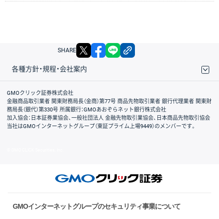
X
facebook
LINE
リンクをコピー
SHARE
各種方針・規程・会社案内
取引規程・約款
サイトマップ
その他のご案内
個人情報保護方針
最良執行方針
サイトのご利用について
ディスクレイマー
信託保全
リスク説明
会社案内
GMOクリック証券株式会社
金融商品取引業者 関東財務局長（金商）第77号 商品先物取引業者 銀行代理業者 関東財
務局長（銀代）第330号 所属銀行：GMOあおぞらネット銀行株式会社
加入協会：日本証券業協会、一般社団法人 金融先物取引業協会、日本商品先物取引協会
当社はGMOインターネットグループ（東証プライム上場9449）のメンバーです。
© GMO CLICK Securities, Inc.
GMOインターネットグループのセキュリティ事業について