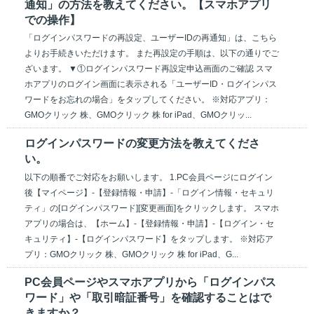
通知」の方法を教えてください。【スマホアプリ
での操作】
「ログインパスワードの再設定、ユーザーIDの再通知」は、こちら
よりお手続きいただけます。 また再設定の手順は、以下の通りでご
ざいます。 ▼①ログインパスワード再設定申込画面のご確認 スマ
ホアプリのログイン画面に表示される「ユーザーID・ログインパス
ワードをお忘れの場合」をタップしてください。 ※対応アプリ：
GMOクリック 株、GMOクリック 株 for iPad、GMOクリッ...
ログインパスワードの変更方法を教えてくださ
い。
以下の順番でご対応をお願いします。 1.PC会員ページにログイン
後【マイページ】-【登録情報・申請】-「ログイン情報・セキュリ
ティ」の[ログインパスワード][変更画面]をクリックします。 スマホ
アプリの場合は、【ホーム】-【登録情報・申請】-【ログイン・セ
キュリティ】-【ログインパスワード】をタップします。 ※対応ア
プリ：GMOクリック 株、GMOクリック 株 for iPad、G...
PC会員ページやスマホアプリから「ログインパス
ワード」や「取引暗証番号」を確認することはで
きますか？