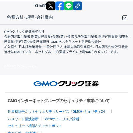
X
facebook
LINE
リンクをコピー
SHARE
各種方針・規程・会社案内
取引規程・約款
サイトマップ
その他のご案内
個人情報保護方針
最良執行方針
サイトのご利用について
ディスクレイマー
信託保全
リスク説明
会社案内
GMOクリック証券株式会社
金融商品取引業者 関東財務局長（金商）第77号 商品先物取引業者 銀行代理業者 関東財
務局長（銀代）第330号 所属銀行：GMOあおぞらネット銀行株式会社
加入協会：日本証券業協会、一般社団法人 金融先物取引業協会、日本商品先物取引協会
当社はGMOインターネットグループ（東証プライム上場9449）のメンバーです。
© GMO CLICK Securities, Inc.
GMOインターネットグループのセキュリティ事業について
世界初総合ネットセキュリティサービス「GMOセキュリティ24」
パスワード漏洩診断
Webサイトリスク診断
セキュリティ相談AIチャットボット