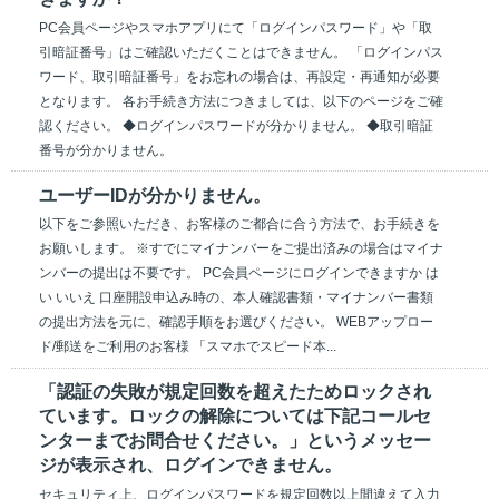
PC会員ページやスマホアプリにて「ログインパスワード」や「取
引暗証番号」はご確認いただくことはできません。 「ログインパス
ワード、取引暗証番号」をお忘れの場合は、再設定・再通知が必要
となります。 各お手続き方法につきましては、以下のページをご確
認ください。 ◆ログインパスワードが分かりません。 ◆取引暗証
番号が分かりません。
ユーザーIDが分かりません。
以下をご参照いただき、お客様のご都合に合う方法で、お手続きを
お願いします。 ※すでにマイナンバーをご提出済みの場合はマイナ
ンバーの提出は不要です。 PC会員ページにログインできますか は
い いいえ 口座開設申込み時の、本人確認書類・マイナンバー書類
の提出方法を元に、確認手順をお選びください。 WEBアップロー
ド/郵送をご利用のお客様 「スマホでスピード本...
「認証の失敗が規定回数を超えたためロックされ
ています。ロックの解除については下記コールセ
ンターまでお問合せください。」というメッセー
ジが表示され、ログインできません。
セキュリティ上、ログインパスワードを規定回数以上間違えて入力