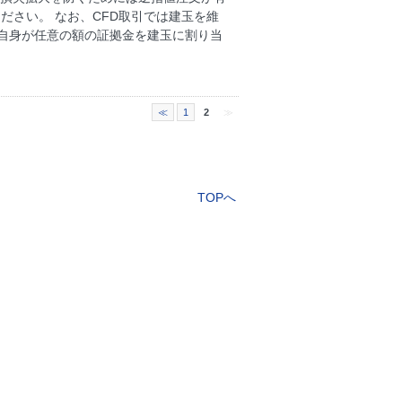
ださい。 なお、CFD取引では建玉を維
自身が任意の額の証拠金を建玉に割り当
≪
1
2
≫
TOPへ