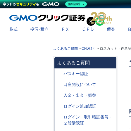
無料診断
X
LINE
株式
投信・積立
ＦＸ
ＣＦＤ
債券
よくあるご質問
>
CFD取引
>
ロスカット・任意
よくあるご質問
パスキー認証
口座開設について
入金・出金・振替
ログイン追加認証
ログイン・取引暗証番号・
２段階認証