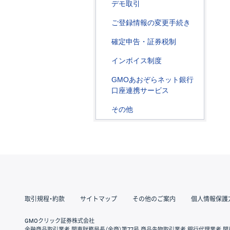
デモ取引
ご登録情報の変更手続き
確定申告・証券税制
インボイス制度
GMOあおぞらネット銀行
口座連携サービス
その他
取引規程・約款
サイトマップ
その他のご案内
個人情報保護
GMOクリック証券株式会社
金融商品取引業者 関東財務局長（金商）第77号 商品先物取引業者 銀行代理業者 関