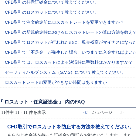
CFD取引の任意証拠金について教えてください。
CFD取引のロスカットについて教えてください。
CFD取引で注文約定前にロスカットレートを変更できますか？
CFD取引の新規約定時におけるロスカットレートの算出方法を教え
CFD取引でロスカットが行われたのに、現金残高がマイナスになっ
CFD取引で「不足金」が発生した場合、いつまでに入金すればよい
CFD取引では、ロスカットによる決済時に手数料はかかりますか？
セーフティバルブシステム（S.V.S）について教えてください。
ロスカットレートの変更ができない時間はありますか
『 ロスカット・任意証拠金 』 内のFAQ
11件中 11 - 11 件を表示
≪
2 / 2ページ
≫
CFD取引でロスカットを防止する方法を教えてください。
あらかじめ余裕を持った証拠金の預託をお勧めいたします。 また