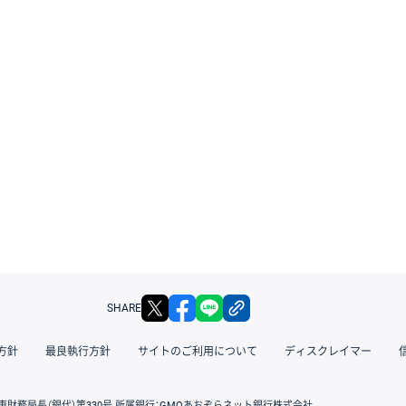
X
facebook
LINE
リンクをコピー
SHARE
方針
最良執行方針
サイトのご利用について
ディスクレイマー
東財務局長（銀代）第330号 所属銀行：GMOあおぞらネット銀行株式会社