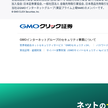
加入協会：日本証券業協会、一般社団法人 金融先物取引業協会、日本商品先物取引
当社はGMOインターネットグループ（東証プライム上場9449）のメンバーです。
© GMO CLICK Securities, Inc.
GMOインターネットグループのセキュリティ事業について
世界初総合ネットセキュリティサービス「GMOセキュリティ24」
パスワー
実在証明・盗聴対策
サイバー攻撃対策（GMOサイバーセキュリティ byイエ