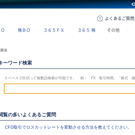
GMOクリック証券
よくある
ご質問
ＢＯ
株ＢＯ
３６５ＦＸ
３６５
株
その他
証拠金
キーワード検索
スペースで区切って複数語検索が可能です。 例：「FX 取引時間」「株式 
閲覧の多いよくあるご質問
CFD取引でロスカットレートを変動させる方法を教えてください。