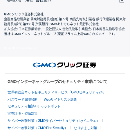
各種方針・規程・会社案内
取引規程・約款
サイトマップ
その他のご案内
個人情報保護方針
最良執行方針
サイトのご利用について
ディスクレイマー
信託保全
リスク説明
会社案内
GMOクリック証券株式会社
金融商品取引業者 関東財務局長（金商）第77号 商品先物取引業者 銀行代理業者 関東財
務局長（銀代）第330号 所属銀行：GMOあおぞらネット銀行株式会社
加入協会：日本証券業協会、一般社団法人 金融先物取引業協会、日本商品先物取引協会
当社はGMOインターネットグループ（東証プライム上場9449）のメンバーです。
© GMO CLICK Securities, Inc.
GMOインターネットグループのセキュリティ事業について
世界初総合ネットセキュリティサービス「GMOセキュリティ24」
パスワード漏洩診断
Webサイトリスク診断
セキュリティ相談AIチャットボット
実在証明・盗聴対策
サイバー攻撃対策（GMOサイバーセキュリティ byイエラエ）
サイバー攻撃対策（GMO Flatt Security）
なりすまし対策