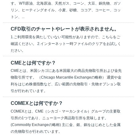
す。 WTI原油、北海原油、天然ガス、コーン、大豆、銅先物、ガソ
リン、ヒーティングオイル、小麦、砂糖、ココア、コーヒー、コッ
トン、...
CFD取引のチャートやレートが表示されません。
1.ご利用環境を満たしていない可能性がありますので、こちらをご
確認ください。 2.インターネット一時ファイルのクリアをお試しく
ださい。
CMEとは何ですか？
CMEとは、米国シカゴにある米国最大の商品先物取引所および金先
物取引所です。 （Chicago Marcantile Exchangeの略称） 通貨や金
利をはじめ株価指数など、広い範囲の先物取引・先物オプション取
引が行われています。
COMEXとは何ですか？
COMEXとは、CME（シカゴ・マーカンタイル）グループの主要取
引所の1つであり、ニューヨーク商品取引所を意味します。
(Commodity Exchangeの略称) 主に金、銀、銅をはじめとした金属
の先物取引が行われています。