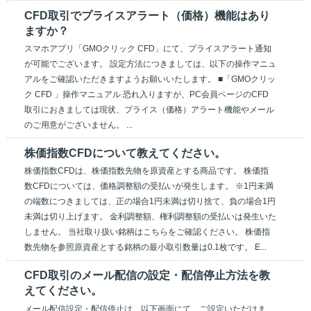
CFD取引でプライスアラート（価格）機能はあり
ますか？
スマホアプリ「GMOクリック CFD」にて、プライスアラート通知
が可能でございます。 設定方法につきましては、以下の操作マニュ
アルをご確認いただきますようお願いいたします。 ■「GMOクリッ
ク CFD 」操作マニュアル 恐れ入りますが、PC会員ページのCFD
取引におきましては現状、プライス（価格）アラート機能やメール
のご用意がございません。 ...
株価指数CFDについて教えてください。
株価指数CFDは、株価指数先物を原資産とする商品です。 株価指
数CFDについては、価格調整額の受払いが発生します。 ※1円未満
の端数につきましては、正の場合1円未満は切り捨て、負の場合1円
未満は切り上げます。 金利調整額、権利調整額の受払いは発生いた
しません。 当社取り扱い銘柄はこちらをご確認ください。 株価指
数先物を参照原資産とする銘柄の最小取引数量は0.1枚です。 E...
CFD取引のメール配信の設定・配信停止方法を教
えてください。
メール配信設定・配信停止は、以下画面にて、ご設定いただけま