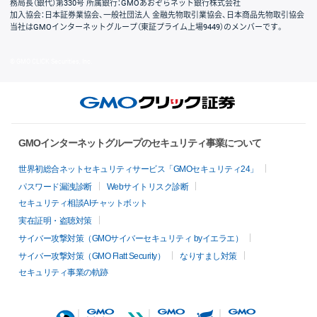
務局長（銀代）第330号 所属銀行：GMOあおぞらネット銀行株式会社
加入協会：日本証券業協会、一般社団法人 金融先物取引業協会、日本商品先物取引協会
当社はGMOインターネットグループ（東証プライム上場9449）のメンバーです。
© GMO CLICK Securities, Inc.
GMOインターネットグループのセキュリティ事業について
世界初総合ネットセキュリティサービス「GMOセキュリティ24」
パスワード漏洩診断
Webサイトリスク診断
セキュリティ相談AIチャットボット
実在証明・盗聴対策
サイバー攻撃対策（GMOサイバーセキュリティ byイエラエ）
サイバー攻撃対策（GMO Flatt Security）
なりすまし対策
セキュリティ事業の軌跡