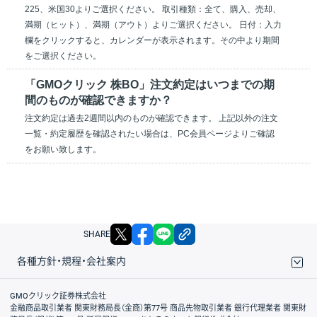
225、米国30よりご選択ください。 取引種類：全て、購入、売却、
満期（ヒット）、満期（アウト）よりご選択ください。 日付：入力
欄をクリックすると、カレンダーが表示されます。その中より期間
をご選択ください。
「GMOクリック 株BO」注文約定はいつまでの期
間のものが確認できますか？
注文約定は過去2週間以内のものが確認できます。 上記以外の注文
一覧・約定履歴を確認されたい場合は、PC会員ページよりご確認
をお願い致します。
X
facebook
LINE
リンクをコピー
SHARE
各種方針・規程・会社案内
取引規程・約款
サイトマップ
その他のご案内
個人情報保護方針
最良執行方針
サイトのご利用について
ディスクレイマー
信託保全
リスク説明
会社案内
GMOクリック証券株式会社
金融商品取引業者 関東財務局長（金商）第77号 商品先物取引業者 銀行代理業者 関東財