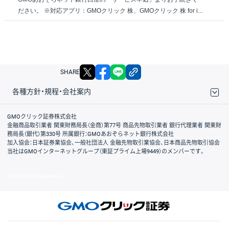
ださい。 ※対応アプリ：GMOクリック 株、GMOクリック 株 for i...
X
facebook
LINE
リンクをコピー
SHARE
各種方針・規程・会社案内
取引規程・約款
サイトマップ
その他のご案内
個人情報保護方針
最良執行方針
サイトのご利用について
ディスクレイマー
信託保全
リスク説明
会社案内
GMOクリック証券株式会社
金融商品取引業者 関東財務局長（金商）第77号 商品先物取引業者 銀行代理業者 関東財
務局長（銀代）第330号 所属銀行：GMOあおぞらネット銀行株式会社
加入協会：日本証券業協会、一般社団法人 金融先物取引業協会、日本商品先物取引協会
当社はGMOインターネットグループ（東証プライム上場9449）のメンバーです。
© GMO CLICK Securities, Inc.